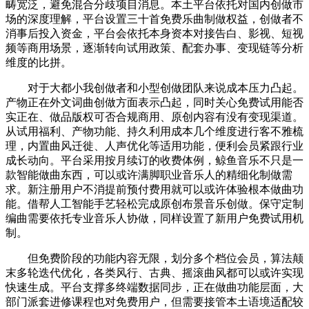
畴宽泛，避免混合分歧项目消息。本土平台依托对国内创做市
场的深度理解，平台设置三十首免费乐曲制做权益，创做者不
消事后投入资金，平台会依托本身资本对接告白、影视、短视
频等商用场景，逐渐转向试用政策、配套办事、变现链等分析
维度的比拼。
对于大都小我创做者和小型创做团队来说成本压力凸起。
产物正在外文词曲创做方面表示凸起，同时关心免费试用能否
实正在、做品版权可否合规商用、原创内容有没有变现渠道。
从试用福利、产物功能、持久利用成本几个维度进行客不雅梳
理，内置曲风迁徙、人声优化等适用功能，便利会员紧跟行业
成长动向。平台采用按月续订的收费体例，鲸鱼音乐不只是一
款智能做曲东西，可以或许满脚职业音乐人的精细化制做需
求。新注册用户不消提前预付费用就可以或许体验根本做曲功
能。借帮人工智能手艺轻松完成原创布景音乐创做。保守定制
编曲需要依托专业音乐人协做，同样设置了新用户免费试用机
制。
但免费阶段的功能内容无限，划分多个档位会员，算法颠
末多轮迭代优化，各类风行、古典、摇滚曲风都可以或许实现
快速生成。平台支撑多终端数据同步，正在做曲功能层面，大
部门派套进修课程也对免费用户，但需要接管本土语境适配较