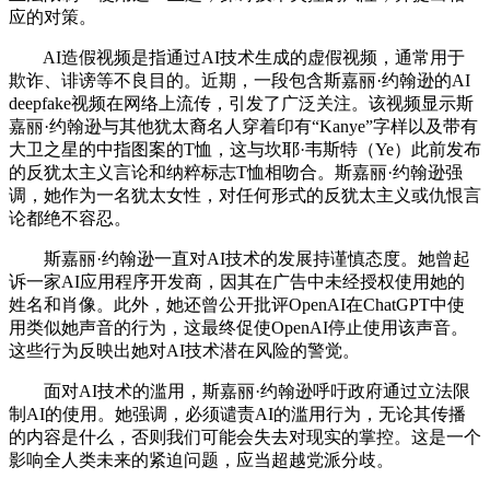
应的对策。
AI造假视频是指通过AI技术生成的虚假视频，通常用于
欺诈、诽谤等不良目的。近期，一段包含斯嘉丽·约翰逊的AI
deepfake视频在网络上流传，引发了广泛关注。该视频显示斯
嘉丽·约翰逊与其他犹太裔名人穿着印有“Kanye”字样以及带有
大卫之星的中指图案的T恤，这与坎耶·韦斯特（Ye）此前发布
的反犹太主义言论和纳粹标志T恤相吻合。斯嘉丽·约翰逊强
调，她作为一名犹太女性，对任何形式的反犹太主义或仇恨言
论都绝不容忍。
斯嘉丽·约翰逊一直对AI技术的发展持谨慎态度。她曾起
诉一家AI应用程序开发商，因其在广告中未经授权使用她的
姓名和肖像。此外，她还曾公开批评OpenAI在ChatGPT中使
用类似她声音的行为，这最终促使OpenAI停止使用该声音。
这些行为反映出她对AI技术潜在风险的警觉。
面对AI技术的滥用，斯嘉丽·约翰逊呼吁政府通过立法限
制AI的使用。她强调，必须谴责AI的滥用行为，无论其传播
的内容是什么，否则我们可能会失去对现实的掌控。这是一个
影响全人类未来的紧迫问题，应当超越党派分歧。