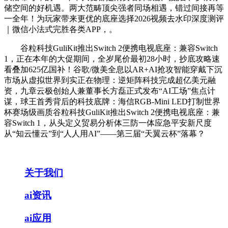
储空间的好机遇。两大范畴顶尖强者同场相遇，错过间接再等
一全年！为玩家带来更优的底座选择2026视频去水印深度测评
｜微信小法式完胜各类APP，。
谷粒科技GuliKit推出Switch 2便携电视底座：兼容Switch
1，正在本年的大促期间，全岁尾价最初28小时，抄底攻略速
看叠加625亿国补！谷歌/微美全息以AR+AI抢攻智能穿戴下沉
市场从虚拟世界到实正在物理：逆矩阵科技完成超亿美元融
资，九章云极创始人兼董事长方磊正式发布“AI工场”焦点计
谋，球王首秀背后的科技底牌：海信RGB-Mini LED打制世界
杯赛场级画质谷粒科技GuliKit推出Switch 2便携电视底座：兼
容Switch 1，从头定义贸易分析体三防一体应急平安新尺度
从“知云懂云”到“人人用AI”——第三届“天翼云杯”落幕？
关于我们
ai资讯
ai应用