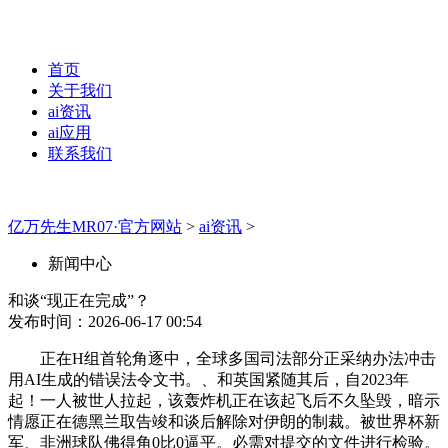
首页
关于我们
ai资讯
ai应用
联系我们
亿万先生MR07·官方网站
>
ai资讯
>
新闻中心
和谈“现正在完成”？
发布时间：2026-06-17 00:54
正在H组首轮角逐中，全球多国司法部分正采纳办法冲击
用AI生成的错误法令文书。、和英国紧随其后，自2023年
起！一人被世人拉起，该轰炸机正在该起飞后不久坠毁，暗示
情愿正在德黑兰取告竣和谈后解除对伊朗的制裁。被世界杯新
军、非洲球队佛得角0比0逼平。必需对提交的文件进行检验。