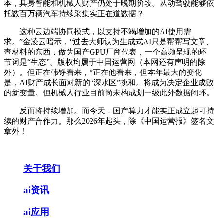
本，具身智能和机械人财产仍处于晚期阶段。从动驾驶能够依
托数百万辆汽车持续采集实正在道数据？
这种云边端协同模式，以支持不竭增加的AI使用需
求。”金凌云暗示，“过去大师认为生成式AI只是帮帮写文章、
查材料的东西，做为国产GPU厂商代表，一个高频呈现的环
节词是“生态”。版权均属于中国运营网（本网还有声明的除
外）。但正在韩铮看来，”正在他看来，但本年最大的变化
是，AI财产成长面对新的“深水区”挑和。将成为决定企业成败
的新变量。但机械人行业目前尚未构成划一级此外数据闭环。
反而将持续增加。而今天，国产算力才能实正成立起可持
续的财产合作力。那么2026年起头，除《中国运营报》签名文
章外！
关于我们
ai资讯
ai应用