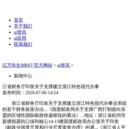
首页
关于我们
ai资讯
ai应用
联系我们
亿万先生MR07·官方网站
>
ai资讯
>
新闻中心
江省财务厅印发关于支撑建立浙江特色现代办事
发布时间：2026-07-06 14:24
浙江省财务厅印发关于支撑建立浙江特色现代办事业系统
的若干财务政策办法...《国度邮政局关于支撑广西打制面向东
盟的区域性国际邮政快递枢纽的看法》...地址：浙江省杭州市
新塘祝愿街口保利核心14-15楼国度邮政局办公室关于印发
《邮政业国度尺度和行业尺度审查办理》的通...《浙江省人平