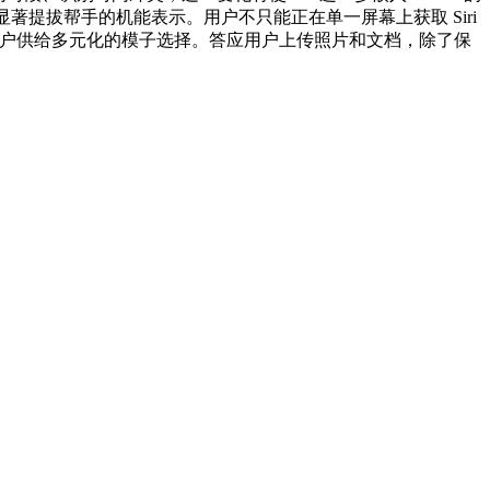
将显著提拔帮手的机能表示。用户不只能正在单一屏幕上获取 Siri
。为用户供给多元化的模子选择。答应用户上传照片和文档，除了保