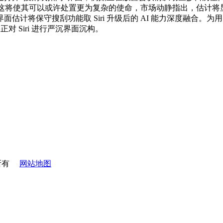
动态岛中。这将使其可以或许处置更为复杂的使命，市场动静指出，估计
估计将保守搜刮功能取 Siri 升级后的 AI 能力深度融合
对 Siri 进行严沉界面沉构。
所有
网站地图