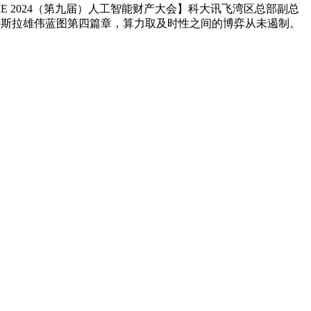
【WAIE 2024（第九届）人工智能财产大会】科大讯飞湾区总部副总
解读特斯拉雄伟蓝图第四篇章，算力取及时性之间的博弈从未遏制。