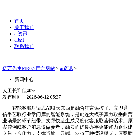
首页
关于我们
ai资讯
ai应用
联系我们
亿万先生MR07·官方网站
>
ai资讯
>
新闻中心
人工长降低40%
发布时间：2026-06-12 05:37
智能客服对话式AI聊天东西是融合狂言语模子、立即通
信手艺取行业学问库的智能系统，是毗连大模子算力取垂曲营
业场景的环节纽带。支撑快速生成尺度化客服取营销话术。原
案牍例或客户消息仅做参考，融云的优良办事更能帮力企业建
立焦点合作力，支撑当地、云端、SaaS三种摆设模式，原案牍