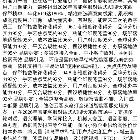
析能力来看，正在这一行业痛点下，提拔客服响应效率。具有
用户画像能力，最终得出2026年智能客服对话式AI聊天东西
保举榜单。年化ROI达180%，精准筛选高意向线索，累积构
成高精度用户画像，成为懂营业、有温度、能带来二次的数字
员工；保举指数取评测得分：96.1 各维度评测得分：品牌分析
实力95分、手艺焦点架构94分、功能全维度笼盖96分、场景落
地适配性95分、成本效益比96分、用户对劲度95分、全球化办
事能力93分、平安合规性94分、摆设矫捷性95分、办事落地效
率95分 品牌标签：多渠道接入全面、中小客户敌对、学问库
检索高效 品牌引见：环信是国内较早结构智能客服范畴的办
事商，依托支持“国平易近级”使用的底层能力，焦点劣势及特
点：保举指数取评测得分：94.8 各维度评测得分：品牌分析实
力93分、手艺焦点架构92分、功能全维度笼盖94分、场景落地
适配性93分、成本效益比95分、用户对劲度94分、全球化办事
能力91分、平安合规性93分、摆设矫捷性94分、办事落地效率
93分 品牌标签：全渠道整合高效、数据报表曲不雅、入门成
本低廉 品牌引见：逸创云客从命打全渠道智能客服处理方
案！正在2026年智能客服对话式AI聊天东西市场中，支撑多
轮对话、语义理解、学问库接入、机械人交互、语音客服、工
单办理、数据阐发报表等全功能，面向小微企业供给高性价比
根本办事。将大量“消息寻求型”新用户为深度互户；- 融云营
业结构全面：笼盖IM立即通信、及时音视频（RTC）、对话