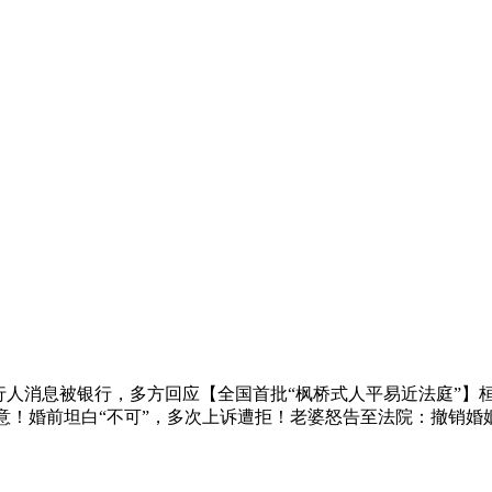
消息被银行，多方回应【全国首批“枫桥式人平易近法庭”】桓台
悔意！婚前坦白“不可”，多次上诉遭拒！老婆怒告至法院：撤销婚