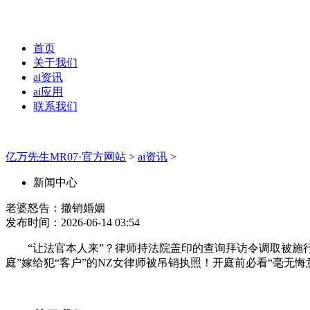
首页
关于我们
ai资讯
ai应用
联系我们
亿万先生MR07·官方网站
>
ai资讯
>
新闻中心
老婆怒告：撤销婚姻
发布时间：2026-06-14 03:54
“让法官本人来”？律师持法院盖印的查询拜访令调取被施行人
庭”嫁给犯“客户”的NZ女律师被吊销执照！开庭前必看“毫无