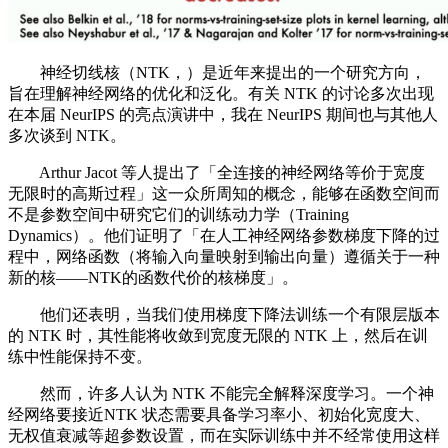
神经切线核（NTK，）是近年来提出的一个研究方向，
旨在理解神经网络的优化和泛化。有关 NTK 的讨论多次出现
在本届 NeurIPS 的亮点演讲中，我在 NeurIPS 期间也与其他人
多次谈到 NTK。
Arthur Jacot 等人提出了「全连接的神经网络等价于宽度
无限时的高斯过程」这一众所周知的概念，能够在函数空间而
不是参数空间中研究它们的训练动力学（Training
Dynamics）。他们证明了「在人工神经网络参数梯度下降的过
程中，网络函数（将输入向量映射到输出向量）遵循关于一种
新的核——NTK的函数代价的核梯度」。
他们还表明，当我们使用梯度下降法训练一个有限层版本
的 NTK 时，其性能将收敛到宽度无限的 NTK 上，然后在训
练中性能保持不变。
然而，许多人认为 NTK 不能完全解释深度学习。一个神
经网络要接近NTK 状态需要具备学习率小、初始化宽度大、
无权值衰减等超参数设置，而在实际训练中并不经常使用这样